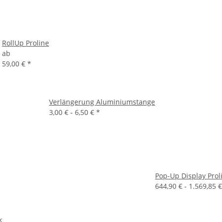
RollUp Proline
ab
59,00 €
*
Verlängerung Aluminiumstange
3,00 € -
6,50 €
*
Pop-Up Display Prol
644,90 € -
1.569,85 
k