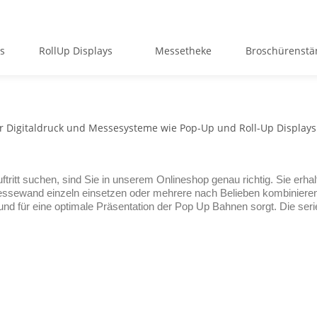
ys
RollUp Displays
Messetheke
Broschürenstä
für Digitaldruck und Messesysteme wie Pop-Up und Roll-Up Displays
ritt suchen, sind Sie in unserem Onlineshop genau richtig. Sie erha
essewand einzeln einsetzen oder mehrere nach Belieben kombinieren
 und für eine optimale Präsentation der Pop Up Bahnen sorgt. Die se